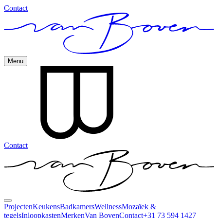
Contact
Menu
Contact
Projecten
Keukens
Badkamers
Wellness
Mozaïek &
tegels
Inloopkasten
Merken
Van Boven
Contact
+31 73 594 1427