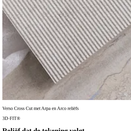
Verso Cross Cut met Arpa en Arco reliëfs
3D·FIT®
Reliëf dat de tekening volgt