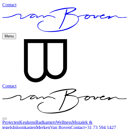
Contact
Menu
Contact
Projecten
Keukens
Badkamers
Wellness
Mozaïek &
tegels
Inloopkasten
Merken
Van Boven
Contact
+31 73 594 1427