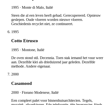
1995 ·
Monte di Malo, Italië
Steen die al een leven heeft gehad. Gerecupereerd. Opnieuw
geslepen. Oude vloeren worden nieuwe vloeren.
Geschiedenis recyclet niet, ze continueert.
1995
Cotto Etrusco
1995 ·
Montone, Italië
De oven stond stil. Decennia. Toen stak iemand het vuur weer
aan. Dezelfde klei als drieduizend jaar geleden. Dezelfde
methode. Andere eigenaar.
2000
Casamood
2000 ·
Fiorano Modenese, Italië
Een compleet palet voor binnenhuisarchitecten. Tegels,
mozaïek, afwerkingen. Eén telefoontje, één leverancier. Sinds